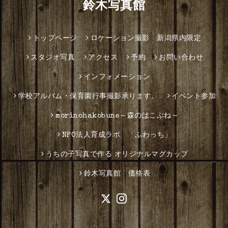
鈴木写真館
トップページ
ロケーション撮影 新潟県内限定
スタジオ写真
アクセス
予約
お問い合わせ
インフォメーション
学校アルバム・保育園行事撮影承ります。
イベント参加
morinohakobune～森のはこぶね～
NPO法人育成ラボ 「ふわっち」
うちの子写真で作る オリジナルマグカップ
鈴木写真館 価格表