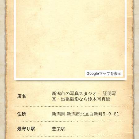
新潟市の写真スタジオ・ 証明写
店名
真・出張撮影なら鈴木写真館
住所
新潟県 新潟市北区白新町3-9-21
最寄り駅
豊栄駅