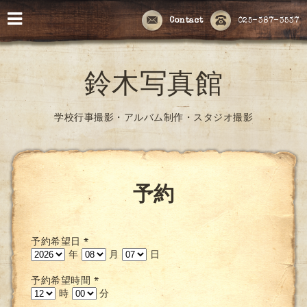
Contact
025-387-3537
鈴木写真館
学校行事撮影・アルバム制作・スタジオ撮影
予約
予約希望日
*
年
月
日
予約希望時間
*
時
分