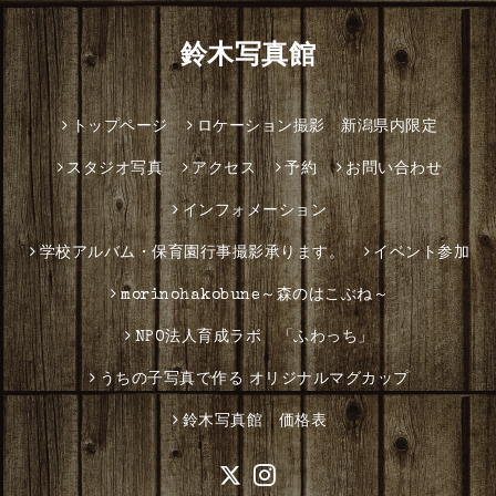
鈴木写真館
トップページ
ロケーション撮影 新潟県内限定
スタジオ写真
アクセス
予約
お問い合わせ
インフォメーション
学校アルバム・保育園行事撮影承ります。
イベント参加
morinohakobune～森のはこぶね～
NPO法人育成ラボ 「ふわっち」
うちの子写真で作る オリジナルマグカップ
鈴木写真館 価格表