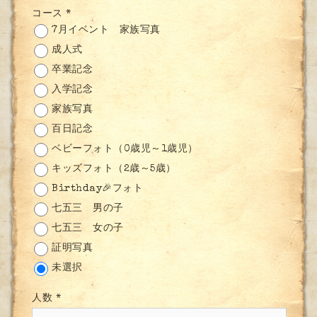
コース
*
7月イベント 家族写真
成人式
卒業記念
入学記念
家族写真
百日記念
ベビーフォト（0歳児～1歳児）
キッズフォト（2歳～5歳）
Birthday🎉フォト
七五三 男の子
七五三 女の子
証明写真
未選択
人数
*