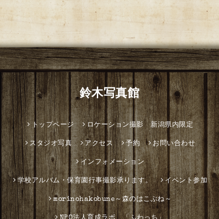
鈴木写真館
トップページ
ロケーション撮影 新潟県内限定
スタジオ写真
アクセス
予約
お問い合わせ
インフォメーション
学校アルバム・保育園行事撮影承ります。
イベント参加
morinohakobune～森のはこぶね～
NPO法人育成ラボ 「ふわっち」